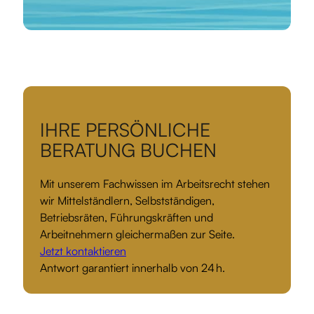
IHRE PERSÖNLICHE
BERATUNG BUCHEN
Mit unserem Fachwissen im Arbeitsrecht stehen
wir Mittelständlern, Selbstständigen,
Betriebsräten, Führungskräften und
Arbeitnehmern gleichermaßen zur Seite.
Jetzt kontaktieren
Antwort garantiert innerhalb von 24 h.