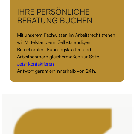
IHRE PERSÖNLICHE
BERATUNG BUCHEN
Mit unserem Fachwissen im Arbeitsrecht stehen
wir Mittelständlern, Selbstständigen,
Betriebsräten, Führungskräften und
Arbeitnehmern gleichermaßen zur Seite.
Jetzt kontaktieren
Antwort garantiert innerhalb von 24 h.