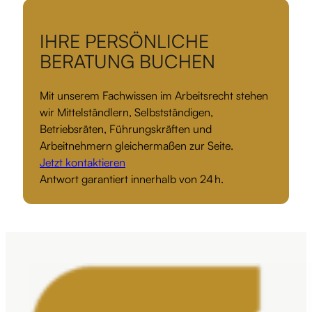
IHRE PERSÖNLICHE
BERATUNG BUCHEN
Mit unserem Fachwissen im Arbeitsrecht stehen
wir Mittelständlern, Selbstständigen,
Betriebsräten, Führungskräften und
Arbeitnehmern gleichermaßen zur Seite.
Jetzt kontaktieren
Antwort garantiert innerhalb von 24 h.