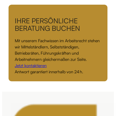
IHRE PERSÖNLICHE
BERATUNG BUCHEN
Mit unserem Fachwissen im Arbeitsrecht stehen
wir Mittelständlern, Selbstständigen,
Betriebsräten, Führungskräften und
Arbeitnehmern gleichermaßen zur Seite.
Jetzt kontaktieren
Antwort garantiert innerhalb von 24 h.