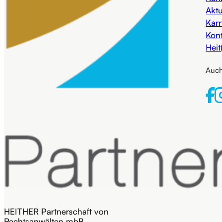
Aktu
Karr
Kon
Heit
Auch
HEITHER Partnerschaft von
Rechtsanwälten mbB