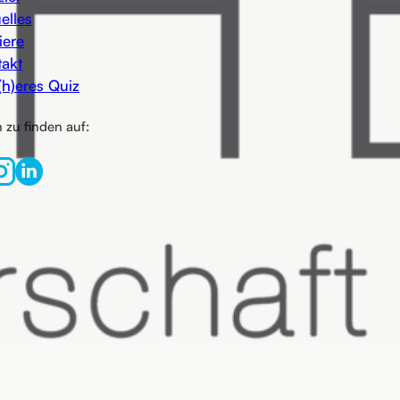
elles
iere
takt
(h)eres Quiz
 zu finden auf: