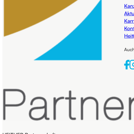
Kanz
Aktu
Karr
Kon
Heit
Auch