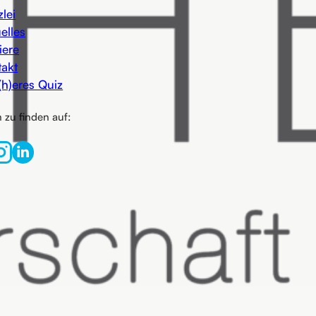
lei
elles
iere
takt
(h)eres Quiz
 zu finden auf: