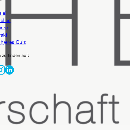
lei
elles
iere
takt
(h)eres Quiz
 zu finden auf: