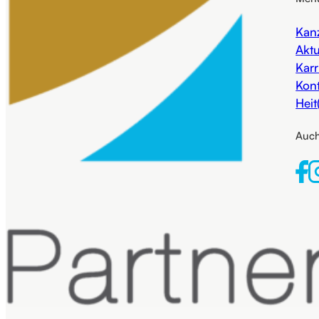
Kanz
Aktu
Karr
Kon
Heit
Auch