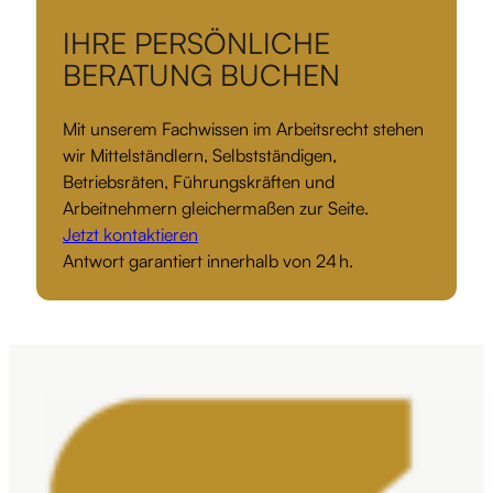
IHRE PERSÖNLICHE
BERATUNG BUCHEN
Mit unserem Fachwissen im Arbeitsrecht stehen
wir Mittelständlern, Selbstständigen,
Betriebsräten, Führungskräften und
Arbeitnehmern gleichermaßen zur Seite.
Jetzt kontaktieren
Antwort garantiert innerhalb von 24 h.