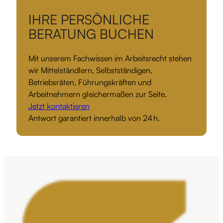
IHRE PERSÖNLICHE
BERATUNG BUCHEN
Mit unserem Fachwissen im Arbeitsrecht stehen
wir Mittelständlern, Selbstständigen,
Betriebsräten, Führungskräften und
Arbeitnehmern gleichermaßen zur Seite.
Jetzt kontaktieren
Antwort garantiert innerhalb von 24 h.