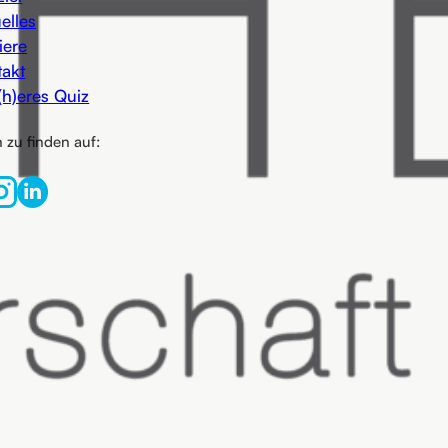
elles
iere
takt
(h)eres Quiz
 zu finden auf: