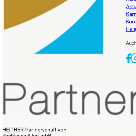
Aktu
Karr
Kon
Heit
Auch
HEITHER Partnerschaft von
Rechtsanwälten mbB