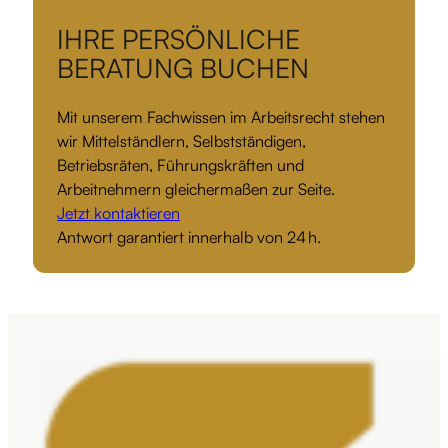
IHRE PERSÖNLICHE
BERATUNG BUCHEN
Mit unserem Fachwissen im Arbeitsrecht stehen
wir Mittelständlern, Selbstständigen,
Betriebsräten, Führungskräften und
Arbeitnehmern gleichermaßen zur Seite.
Jetzt kontaktieren
Antwort garantiert innerhalb von 24 h.