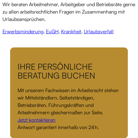
Wir beraten Arbeitnehmer, Arbeitgeber und Betriebsräte gerne
zu allen arbeitsrechtlichen Fragen im Zusammenhang mit
Urlaubsansprüchen.
Erwerbsminderung
,
EuGH
,
Krankheit
,
Urlaubsverfall
IHRE PERSÖNLICHE
BERATUNG BUCHEN
Mit unserem Fachwissen im Arbeitsrecht stehen
wir Mittelständlern, Selbstständigen,
Betriebsräten, Führungskräften und
Arbeitnehmern gleichermaßen zur Seite.
Jetzt kontaktieren
Antwort garantiert innerhalb von 24 h.