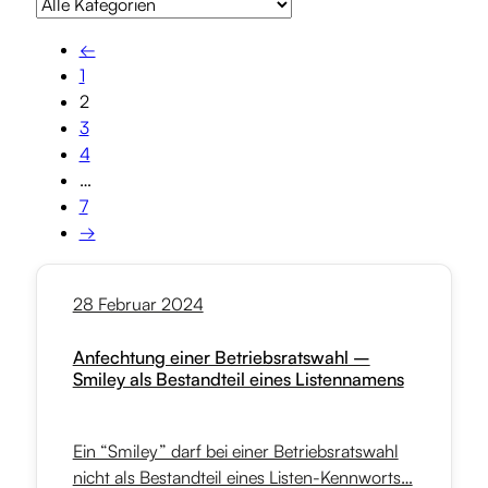
←
1
2
3
4
…
7
→
28 Februar 2024
Anfechtung einer Betriebsratswahl –
Smiley als Bestandteil eines Listennamens
Ein “Smiley” darf bei einer Betriebsratswahl
nicht als Bestandteil eines Listen-Kennworts…