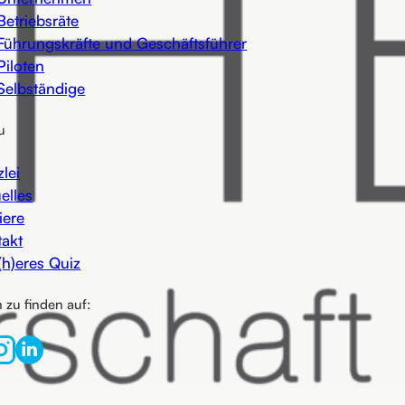
Betriebsräte
Führungskräfte und Geschäftsführer
Piloten
Selbständige
u
lei
elles
iere
takt
(h)eres Quiz
 zu finden auf: