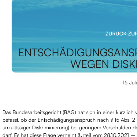
ZURÜCK ZUR
ENTSCHÄDIGUNGSANS
WEGEN DISK
16 Jul
Das Bundesarbeitsgericht (BAG) hat sich in einer kürzlich 
befasst, ob der Entschädigungsanspruch nach § 15 Abs.
unzulässiger Diskriminierung) bei geringem Verschulden de
darf. Es hat diese Frage verneint (Urteil vom 28.10.2021 –