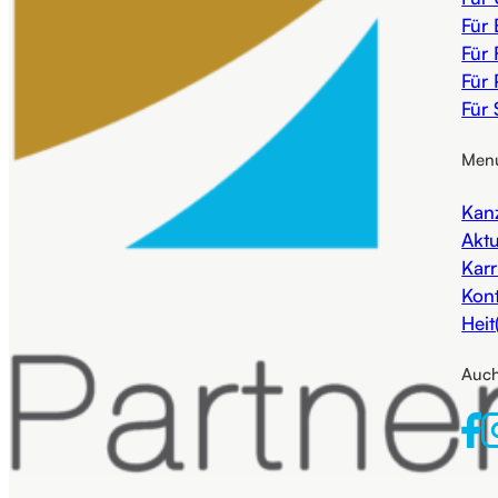
Für 
Für 
Für 
Für 
Men
Kanz
Aktu
Karr
Kon
Heit
Auch