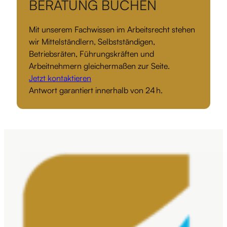
BERATUNG BUCHEN
Mit unserem Fachwissen im Arbeitsrecht stehen
wir Mittelständlern, Selbstständigen,
Betriebsräten, Führungskräften und
Arbeitnehmern gleichermaßen zur Seite.
Jetzt kontaktieren
Antwort garantiert innerhalb von 24 h.